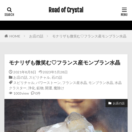
Road of Crystal
HOME
お店の話
モナリザも微笑む♡フランス産モンブラン水晶
モナリザも微笑む♡フランス産モンブラン水晶
2021年8月8日
2023年5月28日
お店の話
,
スピリチャル
,
石の話
スピリチャル
,
パワーストーン
,
フランス産水晶
,
モンブラン水晶
,
水晶
クラスター
,
浄化
,
鉱物
,
開運
,
魔除け
1003view
0件
お店の話