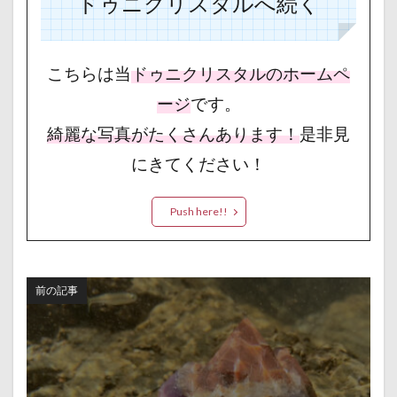
ドゥニクリスタルへ続く
こちらは当
ドゥニクリスタルのホームペ
ージ
です。
綺麗な写真がたくさんあります！
是非見
にきてください！
Push here!!
前の記事