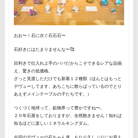
おお〜！石に次ぐ石石石〜
石好きにはたまりませんな〜🥰
目利きで仕入れ上手のパパだからこそできるレアな品揃
え、驚きの低価格。
ざっと見渡しただけでも新着１２種類（ほんとはもっと
デヴューしてます、あちこちに散らばっているのでとり
あえずメインテーブルの子たちです。）
つくづく地球って、鉱物界って豊かですね〜。
２０年石屋をしておりますが、全然飽きません！知れば
知るほどに楽しいミネラルキングダム。
今回のデヴューの石ちゃん達、もなり久しぶりにお迎え