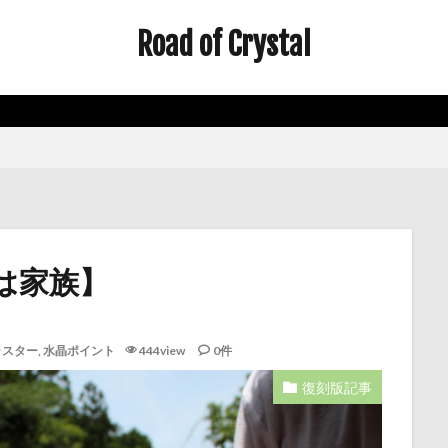
Road of Crystal
は家族】
ラスター
,
水晶ポイント
444view
0件
復刻版記事