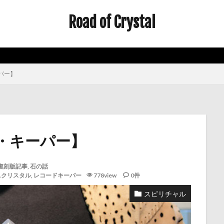
Road of Crystal
パー】
・キーパー】
復刻版記事
,
石の話
ニクリスタル
,
レコードキーパー
778view
0件
スピリチャル