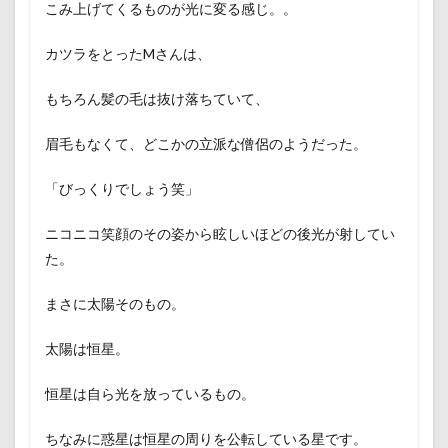
こみ上げてくるものが光に変る感じ。。
カツラをとったMさんは、
もちろん髪の毛は抜け落ちていて、
眉毛もなくて、どこかの立派な僧侶のようだった。
「びっくりでしょう笑」
ニコニコ笑顔のその姿から眩しいほどの後光が射してい
た。
まさに太陽そのもの。
太陽は恒星。
恒星は自ら光を放っているもの。
ちなみに惑星は恒星の周りを公転している星です。