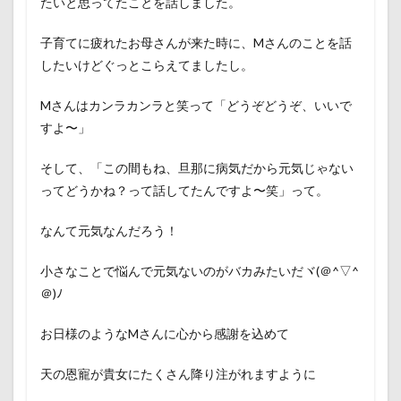
たいと思ってたことを話しました。
子育てに疲れたお母さんが来た時に、Mさんのことを話
したいけどぐっとこらえてましたし。
Mさんはカンラカンラと笑って「どうぞどうぞ、いいで
すよ〜」
そして、「この間もね、旦那に病気だから元気じゃない
ってどうかね？って話してたんですよ〜笑」って。
なんて元気なんだろう！
小さなことで悩んで元気ないのがバカみたいだヾ(＠^▽^
＠)ﾉ
お日様のようなMさんに心から感謝を込めて
天の恩寵が貴女にたくさん降り注がれますように