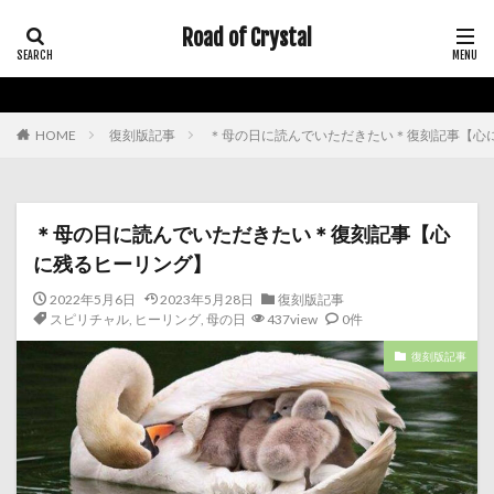
Road of Crystal
HOME
復刻版記事
＊母の日に読んでいただきたい＊復刻記事【心
＊母の日に読んでいただきたい＊復刻記事【心
に残るヒーリング】
2022年5月6日
2023年5月28日
復刻版記事
スピリチャル
,
ヒーリング
,
母の日
437view
0件
復刻版記事