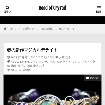
Road of Crystal
HOME
お店の話
春の新作マジカルデライト
春の新作マジカルデライト
2022年3月3日
2023年5月28日
お店の話
MagicalDelight
,
ファンタジー
,
マジカルデライト
,
マジカルワンド
,
妖
精
,
指輪
,
魔法の指輪
,
魔法の杖
608view
0件
お店の話