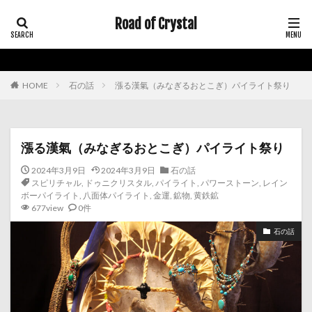
Road of Crystal
HOME
石の話
漲る漢氣（みなぎるおとこぎ）パイライト祭り
漲る漢氣（みなぎるおとこぎ）パイライト祭り
2024年3月9日
2024年3月9日
石の話
スピリチャル
,
ドゥニクリスタル
,
パイライト
,
パワーストーン
,
レイン
ボーパイライト
,
八面体パイライト
,
金運
,
鉱物
,
黄鉄鉱
677view
0件
石の話