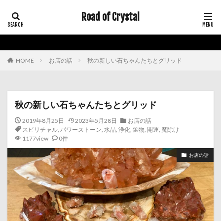
Road of Crystal
HOME
お店の話
秋の新しい石ちゃんたちとグリッド
秋の新しい石ちゃんたちとグリッド
2019年8月25日
2023年5月28日
お店の話
スピリチャル
,
パワーストーン
,
水晶
,
浄化
,
鉱物
,
開運
,
魔除け
1177view
0件
お店の話