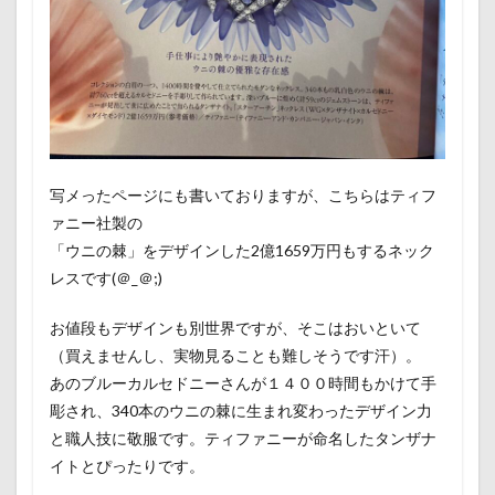
写メったページにも書いておりますが、こちらはティフ
ァニー社製の
「ウニの棘」をデザインした2億1659万円
もするネック
レス
です(＠_＠;)
お値段もデザインも別世界ですが、そこはおいといて
（買えませんし、実物見ることも難しそうです汗）。
あのブルーカルセドニーさんが１４００時間もかけて手
彫され、340本のウニの棘に生まれ変わったデザイン力
と職人技に敬服です。ティファニーが命名したタンザナ
イトとぴったりです。