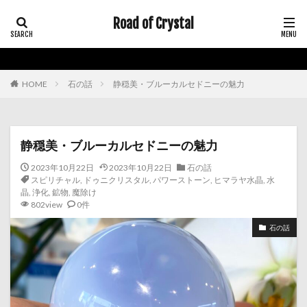
Road of Crystal
HOME
石の話
静穏美・ブルーカルセドニーの魅力
静穏美・ブルーカルセドニーの魅力
2023年10月22日
2023年10月22日
石の話
スピリチャル
,
ドゥニクリスタル
,
パワーストーン
,
ヒマラヤ水晶
,
水
晶
,
浄化
,
鉱物
,
魔除け
802view
0件
石の話