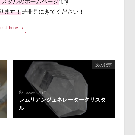
リスタルのホームページ
です。
ります！
是非見にきてください！
Push here!!
次の記事
2020年2月1日
レムリアンジェネレータークリスタ
ル